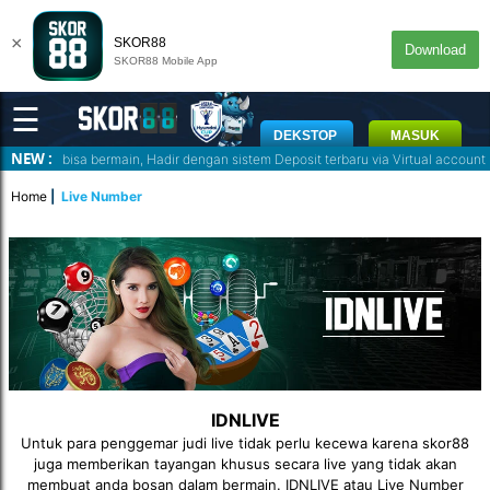
×
SKOR88
Download
SKOR88 Mobile App
☰
DEKSTOP
MASUK
NEW :
da sudah bisa bermain, Hadir dengan sistem Deposit terbaru via Virtual acc
Home
Live Number
IDNLIVE
Untuk para penggemar judi live tidak perlu kecewa karena skor88
juga memberikan tayangan khusus secara live yang tidak akan
membuat anda bosan dalam bermain. IDNLIVE atau Live Number