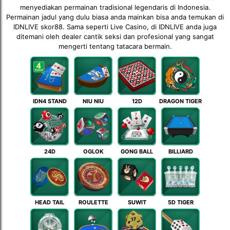
menyediakan permainan tradisional legendaris di Indonesia.
Permainan jadul yang dulu biasa anda mainkan bisa anda temukan di
IDNLIVE skor88. Sama seperti Live Casino, di IDNLIVE anda juga
ditemani oleh dealer cantik seksi dan profesional yang sangat
mengerti tentang tatacara bermain.
IDN4 STAND
NIU NIU
12D
DRAGON TIGER
24D
OGLOK
GONG BALL
BILLIARD
HEAD TAIL
ROULETTE
SUWIT
5D TIGER